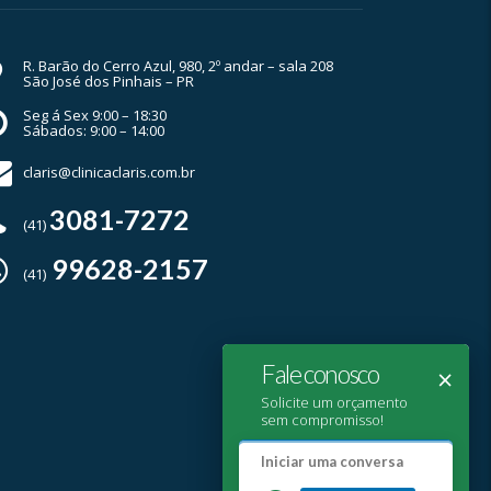
R. Barão do Cerro Azul, 980, 2º andar – sala 208
São José dos Pinhais – PR
Seg á Sex 9:00 – 18:30
Sábados: 9:00 – 14:00
claris@clinicaclaris.com.br
3081-7272
(41)
99628-2157
(41)
Fale conosco
×
Solicite um orçamento
sem compromisso!
Iniciar uma conversa