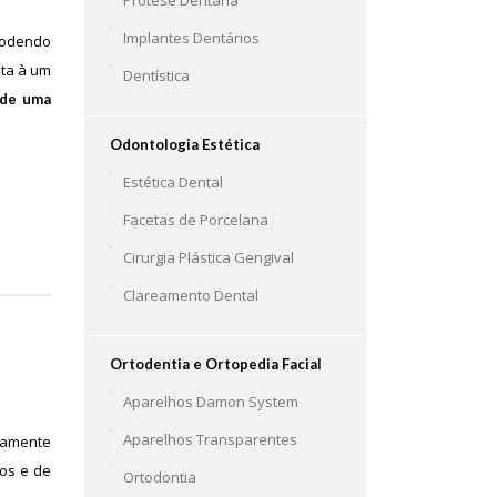
Implantes Dentários
 podendo
ita à um
Dentística
nde uma
Odontologia Estética
Estética Dental
Facetas de Porcelana
Cirurgia Plástica Gengival
Clareamento Dental
Ortodentia e Ortopedia Facial
Aparelhos Damon System
Aparelhos Transparentes
ntamente
cos e de
Ortodontia