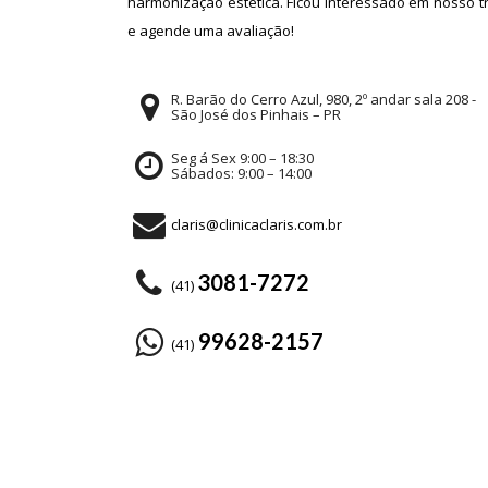
harmonização estética. Ficou interessado em nosso 
e agende uma avaliação!
R. Barão do Cerro Azul, 980, 2º andar sala 208 -
São José dos Pinhais – PR
Seg á Sex 9:00 – 18:30
Sábados: 9:00 – 14:00
claris@clinicaclaris.com.br
3081-7272
(41)
99628-2157
(41)