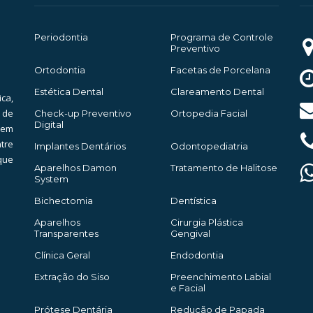
Periodontia
Programa de Controle
Preventivo
Ortodontia
Facetas de Porcelana
Estética Dental
Clareamento Dental
ica,
 de
Check-up Preventivo
Ortopedia Facial
Digital
bem
tre
Implantes Dentários
Odontopediatria
que
Aparelhos Damon
Tratamento de Halitose
System
Bichectomia
Dentística
Aparelhos
Cirurgia Plástica
Transparentes
Gengival
Clínica Geral
Endodontia
Extração do Siso
Preenchimento Labial
e Facial
Prótese Dentária
Redução de Papada