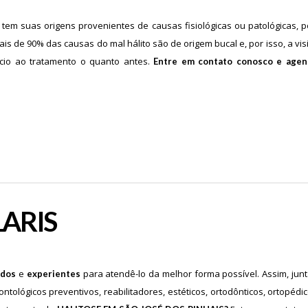
tem suas origens provenientes de causas fisiológicas ou patológicas,
is de 90% das causas do mal hálito são de origem bucal e, por isso, a vis
cio ao tratamento o quanto antes.
Entre em contato conosco e age
LARIS
e
para atendê-lo da melhor forma possível. Assim, ju
ados
experientes
ológicos preventivos, reabilitadores, estéticos, ortodônticos, ortopédi