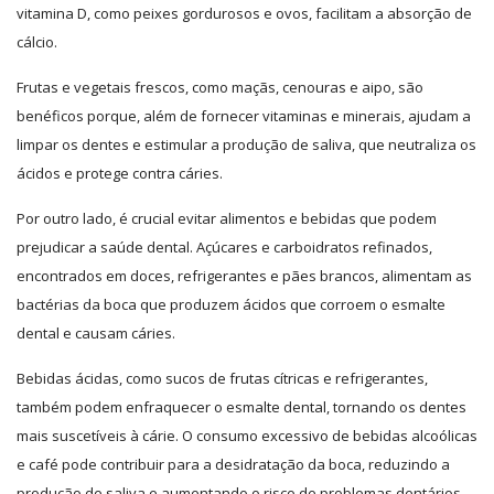
vitamina D, como peixes gordurosos e ovos, facilitam a absorção de
cálcio.
Frutas e vegetais frescos, como maçãs, cenouras e aipo, são
benéficos porque, além de fornecer vitaminas e minerais, ajudam a
limpar os dentes e estimular a produção de saliva, que neutraliza os
ácidos e protege contra cáries.
Por outro lado, é crucial evitar alimentos e bebidas que podem
prejudicar a saúde dental. Açúcares e carboidratos refinados,
encontrados em doces, refrigerantes e pães brancos, alimentam as
bactérias da boca que produzem ácidos que corroem o esmalte
dental e causam cáries.
Bebidas ácidas, como sucos de frutas cítricas e refrigerantes,
também podem enfraquecer o esmalte dental, tornando os dentes
mais suscetíveis à cárie. O consumo excessivo de bebidas alcoólicas
e café pode contribuir para a desidratação da boca, reduzindo a
produção de saliva e aumentando o risco de problemas dentários.