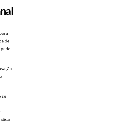
anal
 para
ade de
m pode
ensação
do
e se
e
ndicar