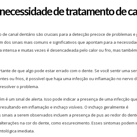
 necessidade de tratamento de c
 de canal dentário são cruciais para a detecção precoce de problemas e
 um dos sinais mais comuns e significativos que apontam para a necessid
 a intensa e muitas vezes é desencadeada pelo calor ou frio, mas també
portante de que algo pode estar errado com o dente. Se você sentir uma s
ntes ou frios, é possível que haja uma infecção ou inflamação no nervo 
 resolver o problema.
 é um sinal de alerta. Isso pode indicar a presença de uma infecção qu
 resultando em inflamação e inchaço visíveis. O inchaço geralmente é
 sinais a serem observados incluem a presença de pus ao redor do dent
e alterações na cor do dente, como escurecimento. Esses sintomas podem i
tológica imediata.