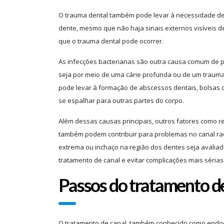
O trauma dental também pode levar à necessidade de t
dente, mesmo que não haja sinais externos visíveis 
que o trauma dental pode ocorrer.
As infecções bacterianas são outra causa comum de p
seja por meio de uma cárie profunda ou de um trauma,
pode levar à formação de abscessos dentais, bolsas
se espalhar para outras partes do corpo.
Além dessas causas principais, outros fatores como r
também podem contribuir para problemas no canal radi
extrema ou inchaço na região dos dentes seja avaliad
tratamento de canal e evitar complicações mais sérias
Passos do tratamento d
O tratamento de canal, também conhecido como endodo