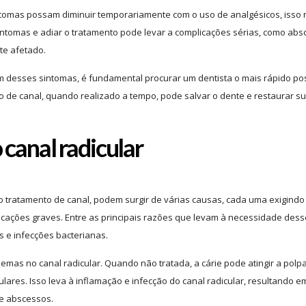
ntomas possam diminuir temporariamente com o uso de analgésicos, isso
intomas e adiar o tratamento pode levar a complicações sérias, como ab
te afetado.
m desses sintomas, é fundamental procurar um dentista o mais rápido po
 de canal, quando realizado a tempo, pode salvar o dente e restaurar s
canal radicular
 tratamento de canal, podem surgir de várias causas, cada uma exigindo
icações graves. Entre as principais razões que levam à necessidade dess
 e infecções bacterianas.
emas no canal radicular. Quando não tratada, a cárie pode atingir a polp
ares. Isso leva à inflamação e infecção do canal radicular, resultando e
 e abscessos.