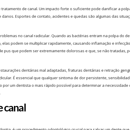
ratamento de canal. Um impacto forte o suficiente pode danificar a polp
de danos. Esportes de contato, acidentes e quedas são algumas das situa
roblemas no canal radicular. Quando as bactérias entram na polpa do de
 elas podem se multiplicar rapidamente, causando inflamação e infecção
 de pus que podem ser extremamente dolorosas e que, se não tratadas,
estaurações dentárias mal adaptadas, fraturas dentárias e retração gengi
cular. É essencial que qualquer sintoma de dor persistente, sensibilida
o por um dentista o mais rápido possível para determinar a necessidade
.
e canal
ntia, é um procedimento odontológico crucial para salvar um dente que