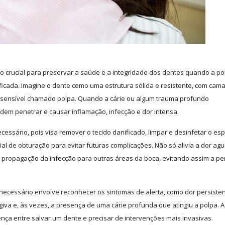
o crucial para preservar a saúde e a integridade dos dentes quando a po
anificada. Imagine o dente como uma estrutura sólida e resistente, com cam
 sensível chamado polpa. Quando a cárie ou algum trauma profundo
em penetrar e causar inflamação, infecção e dor intensa.
cessário, pois visa remover o tecido danificado, limpar e desinfetar o es
ial de obturação para evitar futuras complicações. Não só alivia a dor ag
propagação da infecção para outras áreas da boca, evitando assim a pe
necessário envolve reconhecer os sintomas de alerta, como dor persisten
giva e, às vezes, a presença de uma cárie profunda que atingiu a polpa. A
nça entre salvar um dente e precisar de intervenções mais invasivas.