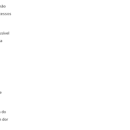
 não
scessos
ssível
ua
e
a do
m dor