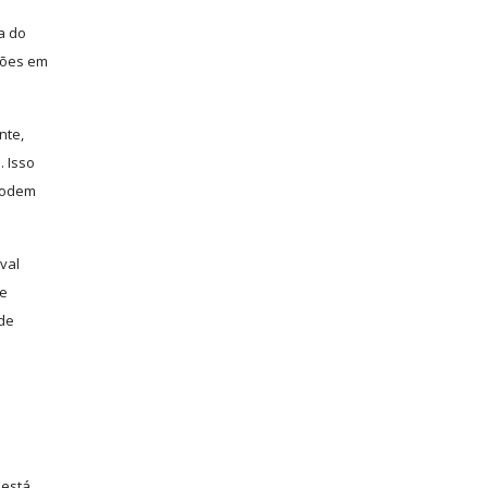
a do
ções em
nte,
. Isso
 podem
val
de
 de
 está