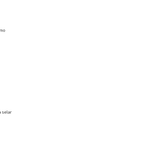
omo
 selar